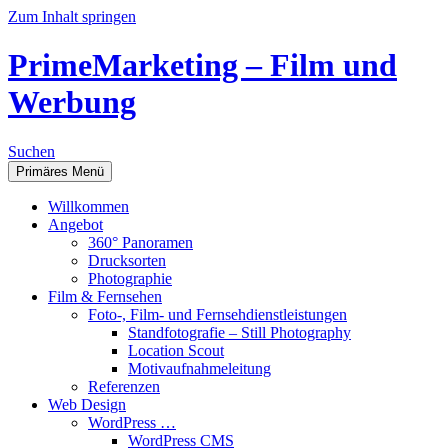
Zum Inhalt springen
PrimeMarketing – Film und
Werbung
Suchen
Primäres Menü
Willkommen
Angebot
360° Panoramen
Drucksorten
Photographie
Film & Fernsehen
Foto-, Film- und Fernsehdienstleistungen
Standfotografie – Still Photography
Location Scout
Motivaufnahmeleitung
Referenzen
Web Design
WordPress …
WordPress CMS