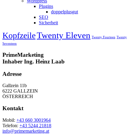
Wordpress
Plugins
doppelplusgut
SEO
Sicherheit
Twenty Eleven
Kopfzeile
Twenty Fourteen
Twenty
Seventeen
PrimeMarketing
Inhaber Ing. Heinz Laab
Adresse
Gallzein 11b
6222 GALLZEIN
ÖSTERREICH
Kontakt
Mobil:
+43 660 3001964
Telefon:
+43 5244 21818
info@primemarketing.at