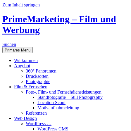
Zum Inhalt springen
PrimeMarketing – Film und
Werbung
Suchen
Primäres Menü
Willkommen
Angebot
360° Panoramen
Drucksorten
Photographie
Film & Fernsehen
Foto-, Film- und Fernsehdienstleistungen
Standfotografie – Still Photography
Location Scout
Motivaufnahmeleitung
Referenzen
Web Design
WordPress …
WordPress CMS