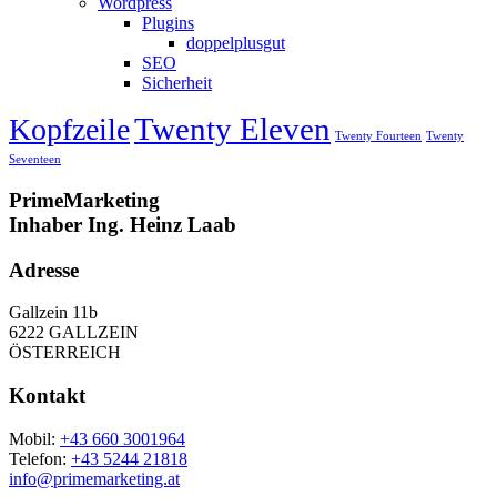
Wordpress
Plugins
doppelplusgut
SEO
Sicherheit
Twenty Eleven
Kopfzeile
Twenty Fourteen
Twenty
Seventeen
PrimeMarketing
Inhaber Ing. Heinz Laab
Adresse
Gallzein 11b
6222 GALLZEIN
ÖSTERREICH
Kontakt
Mobil:
+43 660 3001964
Telefon:
+43 5244 21818
info@primemarketing.at