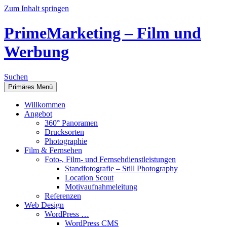
Zum Inhalt springen
PrimeMarketing – Film und
Werbung
Suchen
Primäres Menü
Willkommen
Angebot
360° Panoramen
Drucksorten
Photographie
Film & Fernsehen
Foto-, Film- und Fernsehdienstleistungen
Standfotografie – Still Photography
Location Scout
Motivaufnahmeleitung
Referenzen
Web Design
WordPress …
WordPress CMS