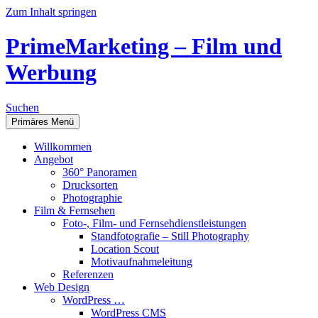
Zum Inhalt springen
PrimeMarketing – Film und
Werbung
Suchen
Primäres Menü
Willkommen
Angebot
360° Panoramen
Drucksorten
Photographie
Film & Fernsehen
Foto-, Film- und Fernsehdienstleistungen
Standfotografie – Still Photography
Location Scout
Motivaufnahmeleitung
Referenzen
Web Design
WordPress …
WordPress CMS