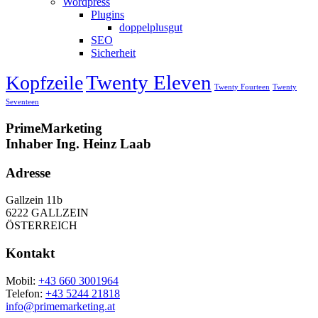
Wordpress
Plugins
doppelplusgut
SEO
Sicherheit
Twenty Eleven
Kopfzeile
Twenty Fourteen
Twenty
Seventeen
PrimeMarketing
Inhaber Ing. Heinz Laab
Adresse
Gallzein 11b
6222 GALLZEIN
ÖSTERREICH
Kontakt
Mobil:
+43 660 3001964
Telefon:
+43 5244 21818
info@primemarketing.at