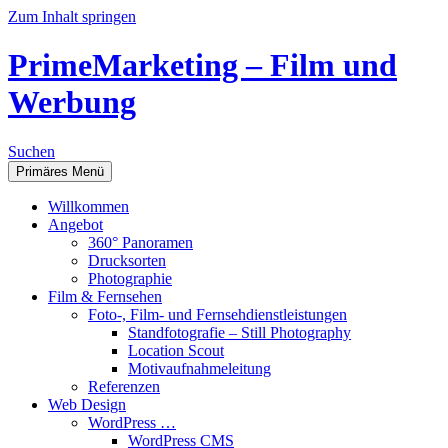
Zum Inhalt springen
PrimeMarketing – Film und
Werbung
Suchen
Primäres Menü
Willkommen
Angebot
360° Panoramen
Drucksorten
Photographie
Film & Fernsehen
Foto-, Film- und Fernsehdienstleistungen
Standfotografie – Still Photography
Location Scout
Motivaufnahmeleitung
Referenzen
Web Design
WordPress …
WordPress CMS