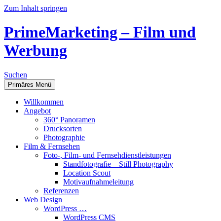
Zum Inhalt springen
PrimeMarketing – Film und
Werbung
Suchen
Primäres Menü
Willkommen
Angebot
360° Panoramen
Drucksorten
Photographie
Film & Fernsehen
Foto-, Film- und Fernsehdienstleistungen
Standfotografie – Still Photography
Location Scout
Motivaufnahmeleitung
Referenzen
Web Design
WordPress …
WordPress CMS