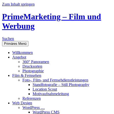
Zum Inhalt springen
PrimeMarketing – Film und
Werbung
Suchen
Primäres Menü
Willkommen
Angebot
360° Panoramen
Drucksorten
Photographie
Film & Fernsehen
Foto-, Film- und Fernsehdienstleistungen
Standfotografie – Still Photography
Location Scout
Motivaufnahmeleitung
Referenzen
Web Design
WordPress …
WordPress CMS