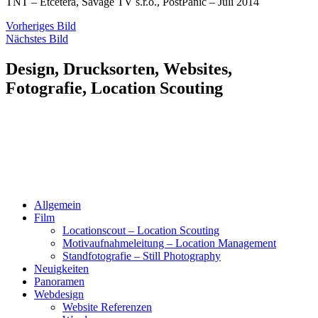
TNT – Etcetera, Savage TV s.r.o., PostPanic – Juli 2014
Vorheriges Bild
Nächstes Bild
Design, Drucksorten, Websites,
Fotografie, Location Scouting
Allgemein
Film
Locationscout – Location Scouting
Motivaufnahmeleitung – Location Management
Standfotografie – Still Photography
Neuigkeiten
Panoramen
Webdesign
Website Referenzen