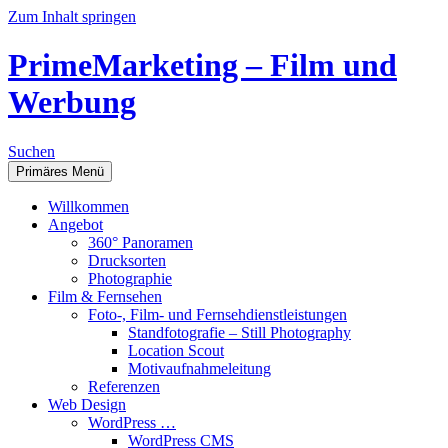
Zum Inhalt springen
PrimeMarketing – Film und
Werbung
Suchen
Primäres Menü
Willkommen
Angebot
360° Panoramen
Drucksorten
Photographie
Film & Fernsehen
Foto-, Film- und Fernsehdienstleistungen
Standfotografie – Still Photography
Location Scout
Motivaufnahmeleitung
Referenzen
Web Design
WordPress …
WordPress CMS