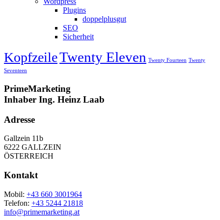
Wordpress
Plugins
doppelplusgut
SEO
Sicherheit
Twenty Eleven
Kopfzeile
Twenty Fourteen
Twenty
Seventeen
PrimeMarketing
Inhaber Ing. Heinz Laab
Adresse
Gallzein 11b
6222 GALLZEIN
ÖSTERREICH
Kontakt
Mobil:
+43 660 3001964
Telefon:
+43 5244 21818
info@primemarketing.at