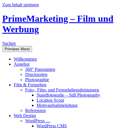
Zum Inhalt springen
PrimeMarketing – Film und
Werbung
Suchen
Primäres Menü
Willkommen
Angebot
360° Panoramen
Drucksorten
Photographie
Film & Fernsehen
Foto-, Film- und Fernsehdienstleistungen
Standfotografie – Still Photography
Location Scout
Motivaufnahmeleitung
Referenzen
Web Design
WordPress …
WordPress CMS