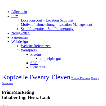
Allgemein
Film
Locationscout – Location Scouting
Motivaufnahmeleitung – Location Management
Standfotografie – Still Photography
Neuigkeiten
Panoramen
Webdesign
Website Referenzen
Wordpress
Plugins
doppelplusgut
SEO
Sicherheit
Twenty Eleven
Kopfzeile
Twenty Fourteen
Twenty
Seventeen
PrimeMarketing
Inhaber Ing. Heinz Laab